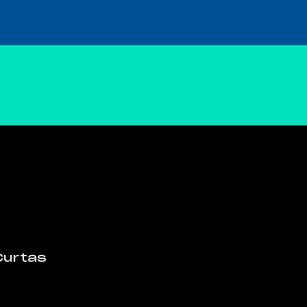
Curtas