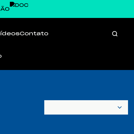
ÇÃO
Vídeos
Contato