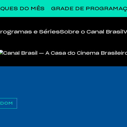
QUES DO MÊS
GRADE DE PROGRAMA
rogramas e Séries
Sobre o Canal Brasil
DOM