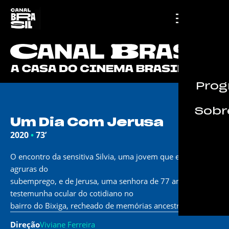
Prog
Sobre
Um Dia Com Jerusa
2020
•
73’
O encontro da sensitiva Silvia, uma jovem que enfrenta as
agruras do
subemprego, e de Jerusa, uma senhora de 77 anos,
testemunha ocular do cotidiano no
bairro do Bixiga, recheado de memórias ancestrais.
Direção
Viviane Ferreira