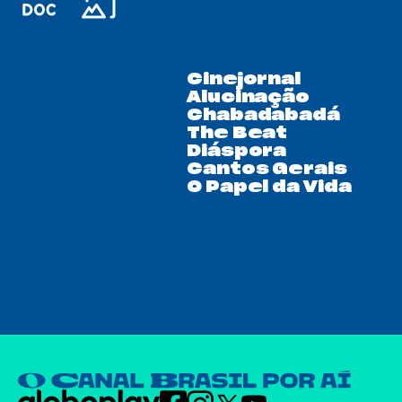
Cinejornal
Alucinação
Chabadabadá
The Beat
Diáspora
Cantos Gerais
O Papel da Vida