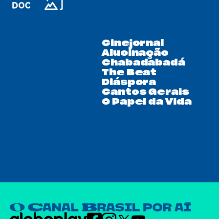
Cinejornal
Alucinação
Chabadabadá
The Beat
Diáspora
Cantos Gerais
O Papel da Vida