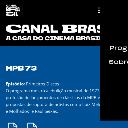
Prog
Sobre
MPB 73
Episódio:
Primeiros Discos
O programa mostra a ebulição musical de 1973 e a
profusão de lançamentos de clássicos da MPB em meio a
propostas de ruptura de artistas como Luiz Melodia, “Secos
e Molhados” e Raul Seixas.