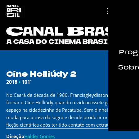
Prog
Sobre
Cine Holliúdy 2
2018
•
101'
No Ceará da década de 1980, Francisgleydisson precisa
fechar o Cine Holliúdy quando o videocassete ganha
espaço na cidadezinha de Pacatuba. Sem dinheiro, ele se
muda para a casa da sogra e decide produzir um filme de
ficção científica após ter tido contato com extraterrestres.
Direção
Halder Gomes