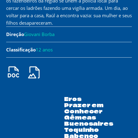
os fazendeiros da região se unem à polícia local para
cercar os ladrões fazendo uma vigília armada. Um dia, ao
voltar para a casa, Raúl a encontra vazia: sua mulher e seus
filhos desapareceram.
Direção
Giovani Borba
Classificação
12 anos
Eros
Prazer em
Conhecer
Gêmeas
Buenosaires
Toquinho
Babenco