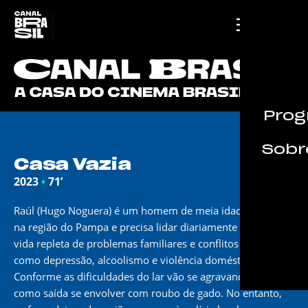
Prog
Sobre
INÉDITO
Casa Vazia
2023
•
71’
Raúl (Hugo Noguera) é um homem de meia idade que vive
na região do Pampa e precisa lidar diariamente com uma
vida repleta de problemas familiares e conflitos pessoais
como depressão, alcoolismo e violência doméstica.
Conforme as dificuldades do lar vão se agravando, Raúl vê
como saída se envolver com roubo de gado. No entanto,