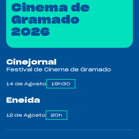
Cinema de
Gramado
2026
Cinejornal
Festival de Cinema de Gramado
14 de Agosto
19h30
Eneida
ESTREIA
12 de Agosto
20h