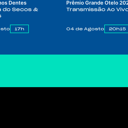
nos Dentes
Prêmio Grande Otelo 20
ia do Secos &
Transmissão Ao Viv
s
osto
17h
04 de Agosto
20h15