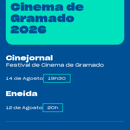
Cinema de
Gramado
2026
Cinejornal
Festival de Cinema de Gramado
14 de Agosto
19h30
Eneida
ESTREIA
12 de Agosto
20h