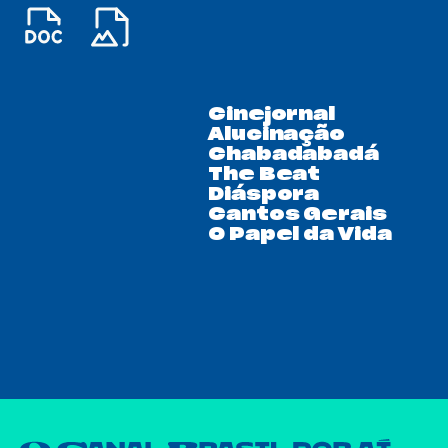
Cinejornal
Alucinação
Chabadabadá
The Beat
Diáspora
Cantos Gerais
O Papel da Vida