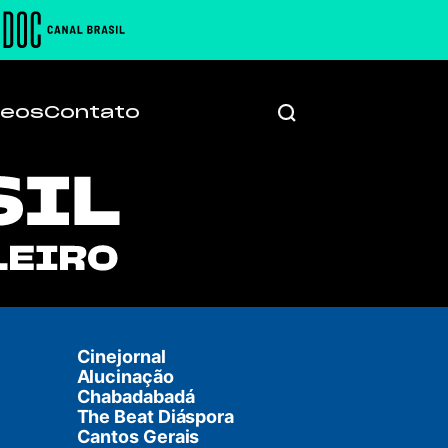
deos
Contato
Cinejornal
Alucinação
Chabadabadá
The Beat Diáspora
Cantos Gerais