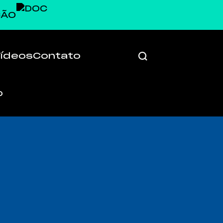
ÇÃO
Vídeos
Contato
Vizinhos
Alucinação
Vizinhos
1961
Vizinhos
Choque de Cultura