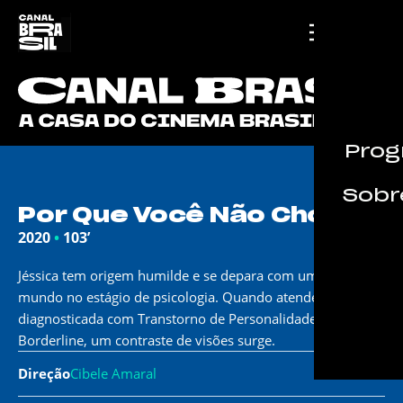
Prog
Sobre
Por Que Você Não Chora?
2020
•
103’
Jéssica tem origem humilde e se depara com um novo
mundo no estágio de psicologia. Quando atende Bárbara,
diagnosticada com Transtorno de Personalidade
Borderline, um contraste de visões surge.
Direção
Cibele Amaral