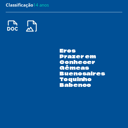
Classificação
14 anos
Eros
Prazer em
Conhecer
Gêmeas
Buenosaires
Toquinho
Babenco