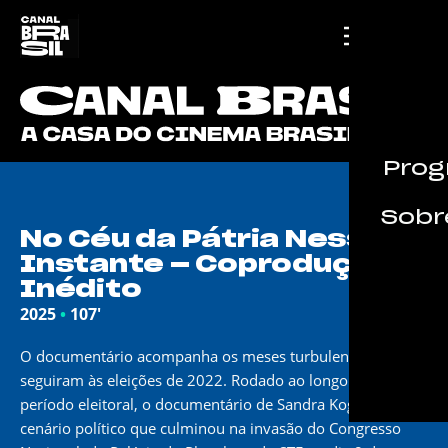
Prog
Sobre
No Céu da Pátria Nesse
Instante – Coprodução –
Inédito
2025
•
107'
O documentário acompanha os meses turbulentos que
seguiram às eleições de 2022. Rodado ao longo de todo
período eleitoral, o documentário de Sandra Kogut avalia o
cenário político que culminou na invasão do Congresso