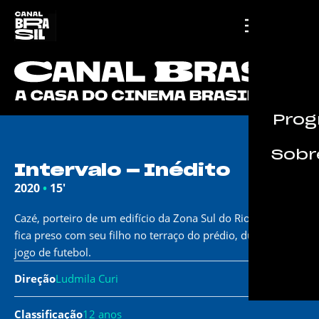
Prog
Sobre
Intervalo – Inédito
2020
•
15'
Cazé, porteiro de um edifício da Zona Sul do Rio de Janeiro,
fica preso com seu filho no terraço do prédio, durante um
jogo de futebol.
Direção
Ludmila Curi
Classificação
12 anos