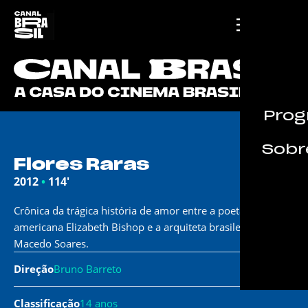
Prog
Sobre
Flores Raras
2012
•
114'
Crônica da trágica história de amor entre a poeta
americana Elizabeth Bishop e a arquiteta brasileira Lota de
Macedo Soares.
Direção
Bruno Barreto
Classificação
14 anos