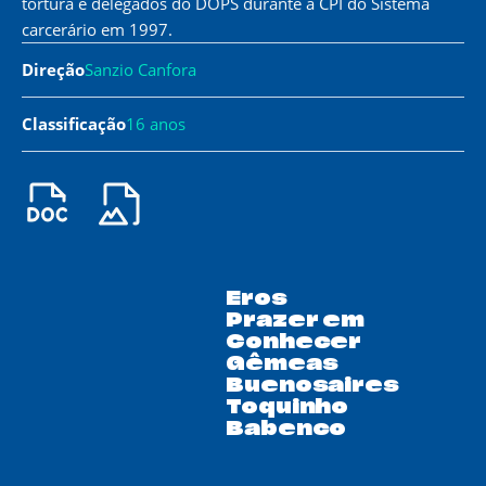
tortura e delegados do DOPS durante a CPI do Sistema
carcerário em 1997.
Direção
Sanzio Canfora
Classificação
16 anos
Eros
Prazer em
Conhecer
Gêmeas
Buenosaires
Toquinho
Babenco