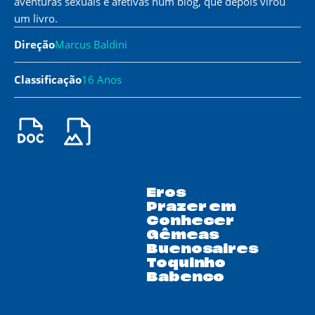
aventuras sexuais e afetivas num blog, que depois virou
um livro.
Direção
Marcus Baldini
Classificação
16 Anos
Eros
Prazer em
Conhecer
Gêmeas
Buenosaires
Toquinho
Babenco