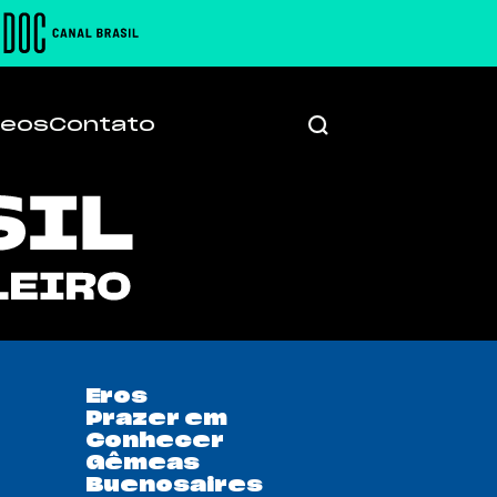
deos
Contato
Eros
Prazer em
Conhecer
Gêmeas
Buenosaires